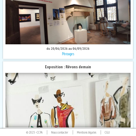
du 20/06/2026 au 06/09/2026
Pérouges
Exposition : Rêvons demain
du 01/07/2026 au 30/08/2026
© 2023 -
CCPA
Nous contacter
Mentions légales
CGU