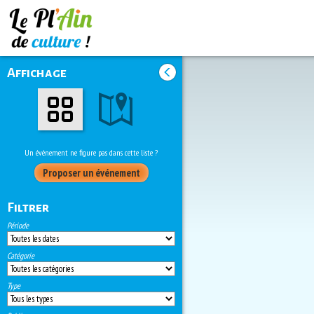
Affichage
Un événement ne figure pas dans cette liste ?
Proposer un événement
Filtrer
Période
Catégorie
Type