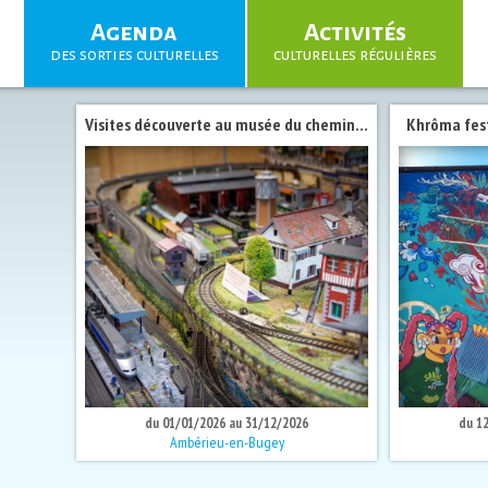
Agenda
Activités
des sorties culturelles
culturelles régulières
Visites découverte au musée du cheminot lors des Journées du Patrimoine 2026
Khrôma festi
du 01/01/2026 au 31/12/2026
du 1
Ambérieu-en-Bugey