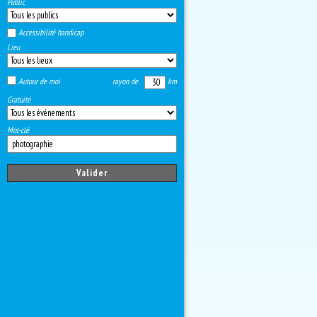
Public
Accessibilité handicap
Lieu
Autour de moi
rayon de
km
Gratuité
Mot-clé