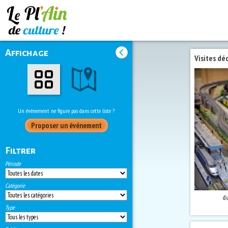
Affichage
Un événement ne figure pas dans cette liste ?
Proposer un événement
Filtrer
Période
Catégorie
d
Type