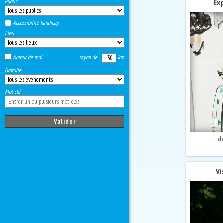
Public
Exp
Accessibilité handicap
Lieu
Autour de moi
rayon de
km
Gratuité
Mot-clé
d
Vi