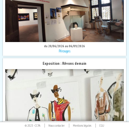
du 20/06/2026 au 06/09/2026
Pérouges
Exposition : Rêvons demain
du 01/07/2026 au 30/08/2026
© 2023 -
CCPA
Nous contacter
Mentions légales
CGU